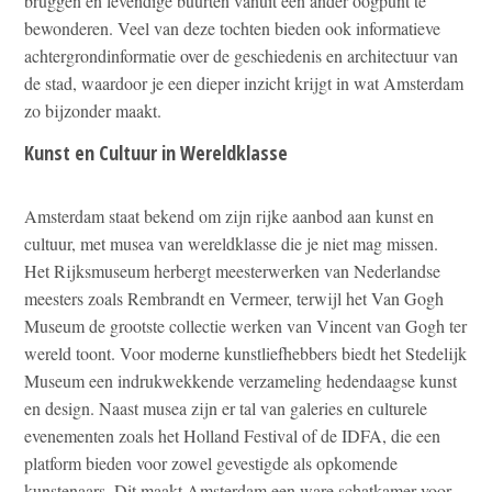
bruggen en levendige buurten vanuit een ander oogpunt te
bewonderen. Veel van deze tochten bieden ook informatieve
achtergrondinformatie over de geschiedenis en architectuur van
de stad, waardoor je een dieper inzicht krijgt in wat Amsterdam
zo bijzonder maakt.
Kunst en Cultuur in Wereldklasse
Amsterdam staat bekend om zijn rijke aanbod aan kunst en
cultuur, met musea van wereldklasse die je niet mag missen.
Het Rijksmuseum herbergt meesterwerken van Nederlandse
meesters zoals Rembrandt en Vermeer, terwijl het Van Gogh
Museum de grootste collectie werken van Vincent van Gogh ter
wereld toont. Voor moderne kunstliefhebbers biedt het Stedelijk
Museum een indrukwekkende verzameling hedendaagse kunst
en design. Naast musea zijn er tal van galeries en culturele
evenementen zoals het Holland Festival of de IDFA, die een
platform bieden voor zowel gevestigde als opkomende
kunstenaars. Dit maakt Amsterdam een ware schatkamer voor